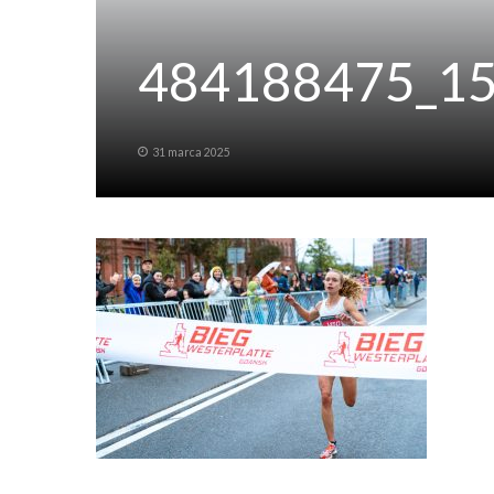
484188475_1
31 marca 2025