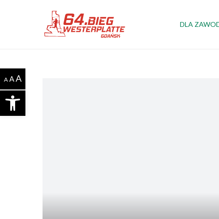
DLA ZAWO
A
A
A
Otwórz pasek narzędzi