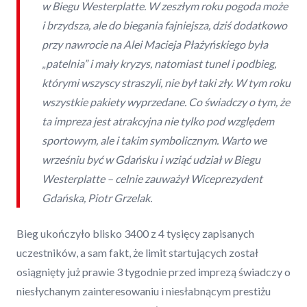
w Biegu Westerplatte. W zeszłym roku pogoda może
i brzydsza, ale do biegania fajniejsza, dziś dodatkowo
przy nawrocie na Alei Macieja Płażyńskiego była
„patelnia” i mały kryzys, natomiast tunel i podbieg,
którymi wszyscy straszyli, nie był taki zły. W tym roku
wszystkie pakiety wyprzedane. Co świadczy o tym, że
ta impreza jest atrakcyjna nie tylko pod względem
sportowym, ale i takim symbolicznym. Warto we
wrześniu być w Gdańsku i wziąć udział w Biegu
Westerplatte – celnie zauważył Wiceprezydent
Gdańska, Piotr Grzelak.
Bieg ukończyło blisko 3400 z 4 tysięcy zapisanych
uczestników, a sam fakt, że limit startujących został
osiągnięty już prawie 3 tygodnie przed imprezą świadczy o
niesłychanym zainteresowaniu i niesłabnącym prestiżu