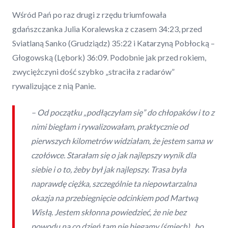
Wśród Pań po raz drugi z rzędu triumfowała
gdańszczanka Julia Koralewska z czasem 34:23, przed
Sviatlaną Sanko (Grudziądz) 35:22 i Katarzyną Pobłocką –
Głogowską (Lębork) 36:09. Podobnie jak przed rokiem,
zwyciężczyni dość szybko „straciła z radarów”
rywalizujące z nią Panie.
– Od początku „podłączyłam się” do chłopaków i to z
nimi biegłam i rywalizowałam, praktycznie od
pierwszych kilometrów widziałam, że jestem sama w
czołówce. Starałam się o jak najlepszy wynik dla
siebie i o to, żeby był jak najlepszy. Trasa była
naprawdę ciężka, szczególnie ta niepowtarzalna
okazja na przebiegnięcie odcinkiem pod Martwą
Wisłą. Jestem skłonna powiedzieć, że nie bez
powodu na co dzień tam nie biegamy (śmiech) , bo