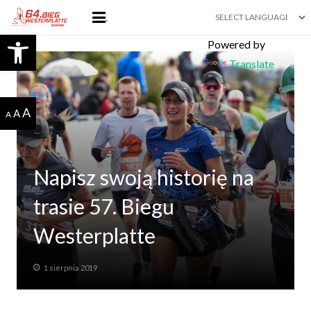
.
Otwórz pasek narzędzi
Powered by
DLA ZAWODNIKA
Translate
Koszulka 64 Biegu Westerplatte
A
A
WYNIKI
A
PARTNERZY I SPONSORZY
Napisz swoją historię na
KONTAKT
trasie 57. Biegu
DLA FIRM
Westerplatte
1 sierpnia 2019