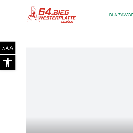
DLA ZAWO
A
A
A
Otwórz pasek narzędzi